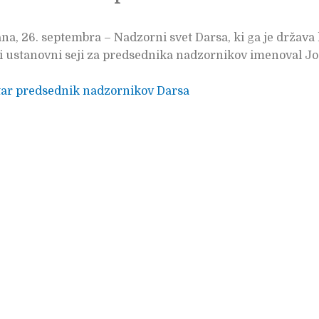
ana, 26. septembra – Nadzorni svet Darsa, ki ga je država k
i ustanovni seji za predsednika nadzornikov imenoval J
tar predsednik nadzornikov Darsa