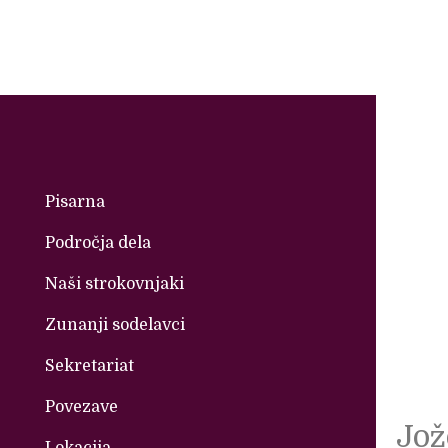
Skip
to
content
Pisarna
Področja dela
Naši strokovnjaki
Zunanji sodelavci
Sekretariat
Povezave
Jož
Lokacija