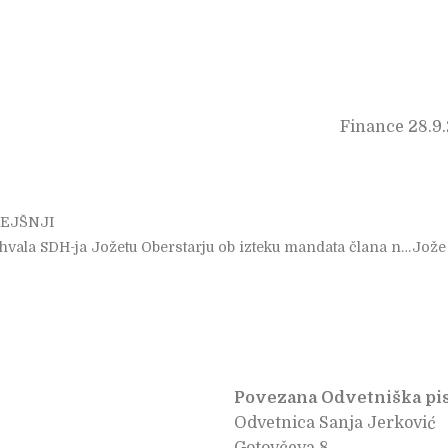
Finance 28.9
ev
EJŠNJI
Zahvala SDH-ja Jožetu Oberstarju ob izteku mandata člana nadzornega sveta Slovenskih železnic
Povezana Odvetniška pis
Odvetnica Sanja Jerković
Gotovčeva 8