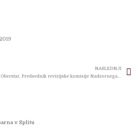
.2019
N
NASLEDNJI
Jože Oberstar, Predsednik revizijske komisije Nadzornega sveta DARS d.d.
arna v Splitu