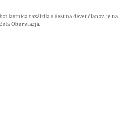
ot lastnica razširila s šest na devet članov, je na
ožeta
Oberstarja
.