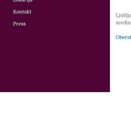
Kontakt
Ljublj
sredin
Press
Obers