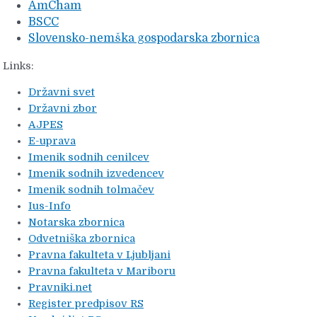
AmCham
BSCC
Slovensko-nemška gospodarska zbornica
Links:
Državni svet
Državni zbor
AJPES
E-uprava
Imenik sodnih cenilcev
Imenik sodnih izvedencev
Imenik sodnih tolmačev
Ius-Info
Notarska zbornica
Odvetniška zbornica
Pravna fakulteta v Ljubljani
Pravna fakulteta v Mariboru
Pravniki.net
Register predpisov RS